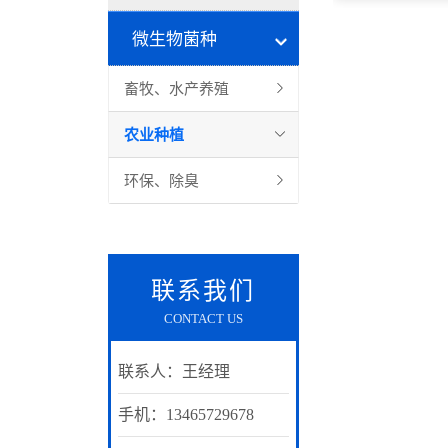
微生物菌种
畜牧、水产养殖
枯草芽孢杆
农业种植
环保、除臭
联系我们
CONTACT US
联系人：王经理
手机：13465729678